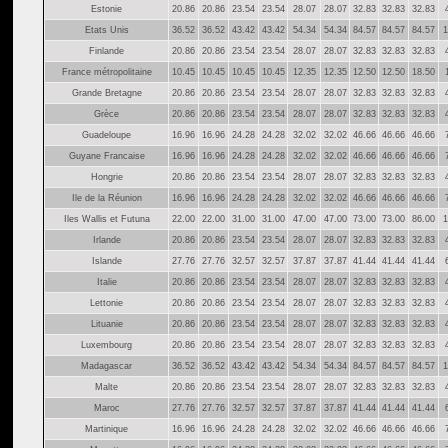
Estonie
20.86
20.86
23.54
23.54
28.07
28.07
32.83
32.83
32.83
Etats Unis
36.52
36.52
43.42
43.42
54.34
54.34
84.57
84.57
84.57
1
Finlande
20.86
20.86
23.54
23.54
28.07
28.07
32.83
32.83
32.83
France métropolitaine
10.45
10.45
10.45
10.45
12.35
12.35
12.50
12.50
18.50
Grande Bretagne
20.86
20.86
23.54
23.54
28.07
28.07
32.83
32.83
32.83
Grèce
20.86
20.86
23.54
23.54
28.07
28.07
32.83
32.83
32.83
Guadeloupe
16.96
16.96
24.28
24.28
32.02
32.02
46.66
46.66
46.66
Guyane Francaise
16.96
16.96
24.28
24.28
32.02
32.02
46.66
46.66
46.66
Hongrie
20.86
20.86
23.54
23.54
28.07
28.07
32.83
32.83
32.83
Ile de la Réunion
16.96
16.96
24.28
24.28
32.02
32.02
46.66
46.66
46.66
Iles Wallis et Futuna
22.00
22.00
31.00
31.00
47.00
47.00
73.00
73.00
86.00
1
Irlande
20.86
20.86
23.54
23.54
28.07
28.07
32.83
32.83
32.83
Islande
27.76
27.76
32.57
32.57
37.87
37.87
41.44
41.44
41.44
Italie
20.86
20.86
23.54
23.54
28.07
28.07
32.83
32.83
32.83
Lettonie
20.86
20.86
23.54
23.54
28.07
28.07
32.83
32.83
32.83
Lituanie
20.86
20.86
23.54
23.54
28.07
28.07
32.83
32.83
32.83
Luxembourg
20.86
20.86
23.54
23.54
28.07
28.07
32.83
32.83
32.83
Madagascar
36.52
36.52
43.42
43.42
54.34
54.34
84.57
84.57
84.57
1
Malte
20.86
20.86
23.54
23.54
28.07
28.07
32.83
32.83
32.83
Maroc
27.76
27.76
32.57
32.57
37.87
37.87
41.44
41.44
41.44
Martinique
16.96
16.96
24.28
24.28
32.02
32.02
46.66
46.66
46.66