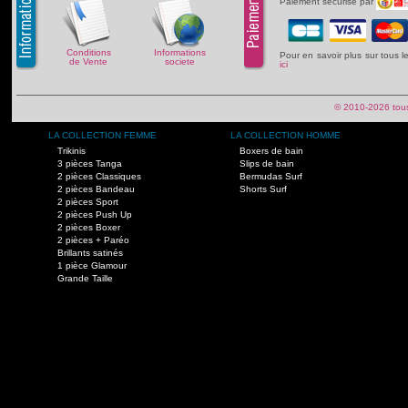
Paiement securise par
Conditions
Informations
Pour en savoir plus sur tous 
de Vente
societe
ici
© 2010-2026 tous
LA COLLECTION FEMME
LA COLLECTION HOMME
Trikinis
Boxers de bain
3 pièces Tanga
Slips de bain
2 pièces Classiques
Bermudas Surf
2 pièces Bandeau
Shorts Surf
2 pièces Sport
2 pièces Push Up
2 pièces Boxer
2 pièces + Paréo
Brillants satinés
1 pièce Glamour
Grande Taille