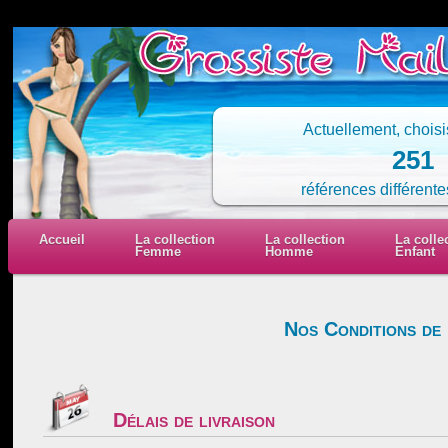
Actuellement, chois
251
références différente
Accueil
La collection
La collection
La colle
Femme
Homme
Enfant
Nos Conditions de 
Délais de livraison