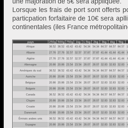
une majoration de 5€ sera appliquée.
Lorsque les frais de port sont offerts 
particpation forfaitaire de 10€ sera apl
continentales (iles France métropolitain
pays
250g
500g
750g
1kg
1.5kg
2kg
3kg
4kg
5kg
Afrique
36.52
36.52
43.42
43.42
54.34
54.34
84.57
84.57
84.57
1
Albanie
27.76
27.76
32.57
32.57
37.87
37.87
41.44
41.44
41.44
Algérie
27.76
27.76
32.57
32.57
37.87
37.87
41.44
41.44
41.44
Allemagne
20.86
20.86
23.54
23.54
28.07
28.07
32.83
32.83
32.83
Amériques du sud
36.52
36.52
43.42
43.42
54.34
54.34
84.57
84.57
84.57
1
Autriche
20.86
20.86
23.54
23.54
28.07
28.07
32.83
32.83
32.83
Belgique
20.86
20.86
23.54
23.54
28.07
28.07
32.83
32.83
32.83
Bulgarie
20.86
20.86
23.54
23.54
28.07
28.07
32.83
32.83
32.83
Canada
36.52
36.52
43.42
43.42
54.34
54.34
84.57
84.57
84.57
1
Chypre
20.86
20.86
23.54
23.54
28.07
28.07
32.83
32.83
32.83
Croatie
20.86
20.86
23.54
23.54
28.07
28.07
32.83
32.83
32.83
Danemark
20.86
20.86
23.54
23.54
28.07
28.07
32.83
32.83
32.83
Émirats arabes unis
36.52
36.52
43.42
43.42
54.34
54.34
84.57
84.57
84.57
1
Espagne
20.86
20.86
23.54
23.54
28.07
28.07
32.83
32.83
32.83