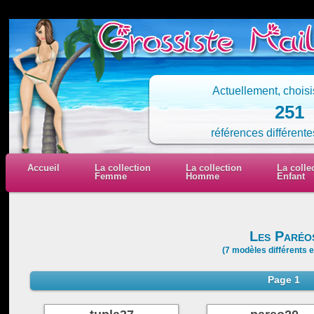
Actuellement, chois
251
références différente
Accueil
La collection
La collection
La colle
Femme
Homme
Enfant
Les Paréo
(7 modèles différents e
Page 1