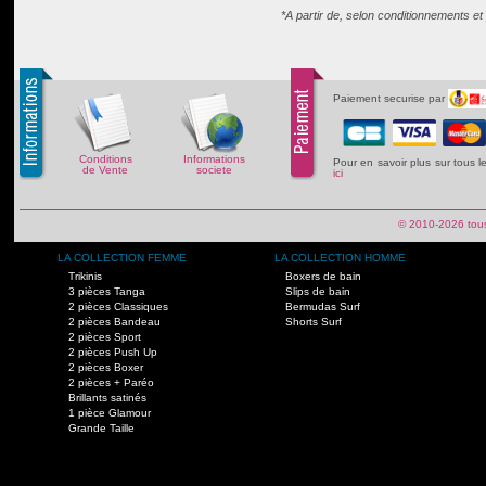
*A partir de, selon conditionnements e
Paiement securise par
Conditions
Informations
Pour en savoir plus sur tous 
de Vente
societe
ici
© 2010-2026 tous
LA COLLECTION FEMME
LA COLLECTION HOMME
Trikinis
Boxers de bain
3 pièces Tanga
Slips de bain
2 pièces Classiques
Bermudas Surf
2 pièces Bandeau
Shorts Surf
2 pièces Sport
2 pièces Push Up
2 pièces Boxer
2 pièces + Paréo
Brillants satinés
1 pièce Glamour
Grande Taille