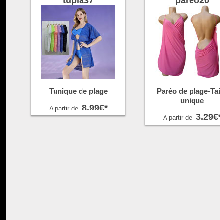
tupla37
pareo20
Tunique de plage
Paréo de plage-Tai
unique
8.99€*
A partir de
3.29€
A partir de