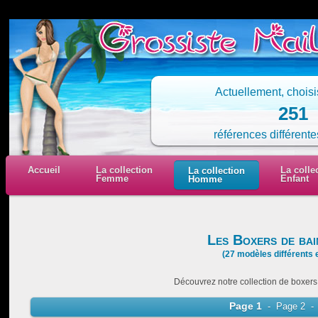
Actuellement, chois
251
références différente
Accueil
La collection
La colle
La collection
Femme
Enfant
Homme
Les Boxers de ba
(27 modèles différents 
Découvrez notre collection de boxer
Page 1
-
Page 2
-