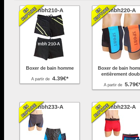
mbh210-A
mbh220-A
Boxer de bain homme
Boxer de bain hom
entièrement doub
4.39€*
A partir de
5.79€
A partir de
mbh233-A
mbh232-A