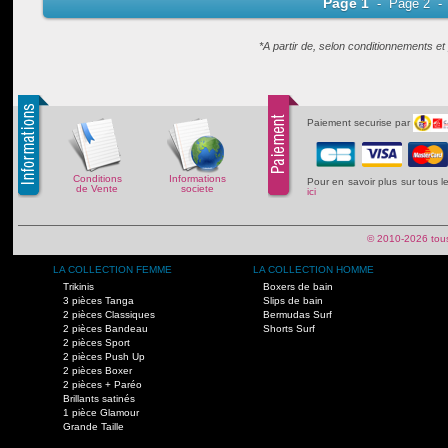
Page 1
-
Page 2
-
*A partir de, selon conditionnements e
Paiement securise par
Conditions
Informations
Pour en savoir plus sur tous 
de Vente
societe
ici
© 2010-2026 tous
LA COLLECTION FEMME
LA COLLECTION HOMME
Trikinis
Boxers de bain
3 pièces Tanga
Slips de bain
2 pièces Classiques
Bermudas Surf
2 pièces Bandeau
Shorts Surf
2 pièces Sport
2 pièces Push Up
2 pièces Boxer
2 pièces + Paréo
Brillants satinés
1 pièce Glamour
Grande Taille